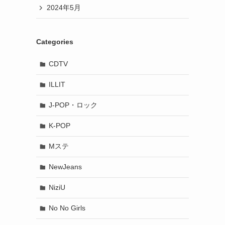
2024年5月
Categories
CDTV
ILLIT
J-POP・ロック
K-POP
Mステ
NewJeans
NiziU
No No Girls