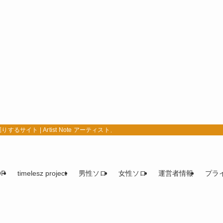
イト | Artist Note アーティストノート
OP
timelesz project
男性ソロ
女性ソロ
運営者情報
プラ