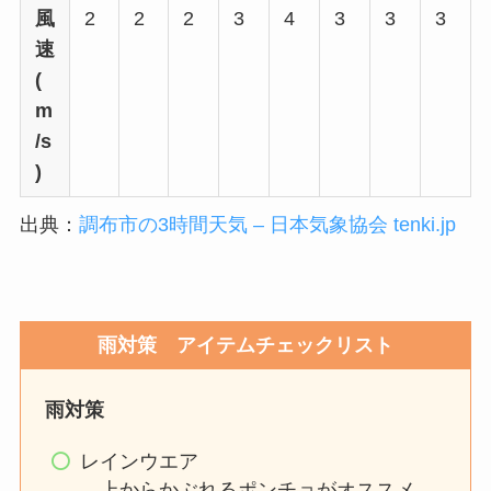
風
2
2
2
3
4
3
3
3
速
(
m
/s
)
出典：
調布市の3時間天気 – 日本気象協会 tenki.jp
雨対策 アイテムチェックリスト
雨対策
レインウエア
→上からかぶれるポンチョがオススメ