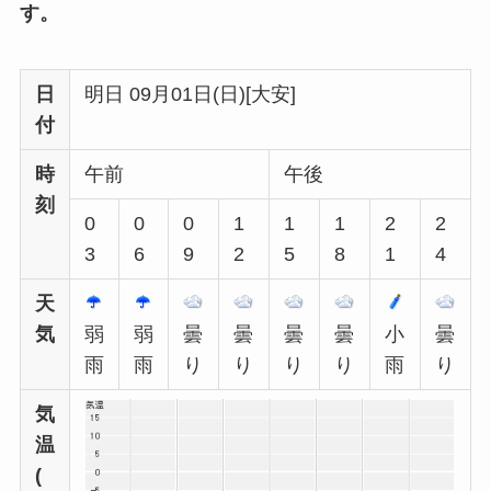
す。
日
明日 09月01日(日)[大安]
付
時
午前
午後
刻
0
0
0
1
1
1
2
2
3
6
9
2
5
8
1
4
天
気
弱
弱
曇
曇
曇
曇
小
曇
雨
雨
り
り
り
り
雨
り
気
温
(