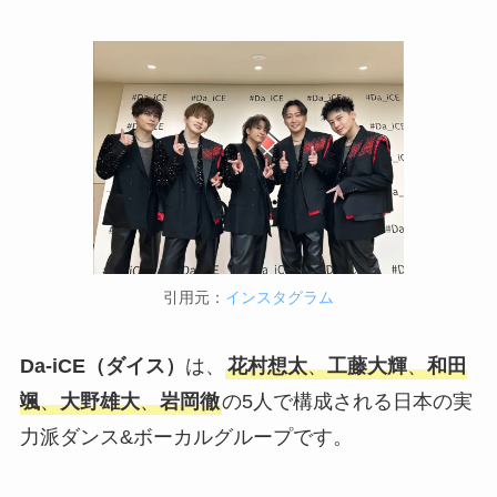
引用元：
インスタグラム
Da-iCE（ダイス）
は、
花村想太
、
工藤大輝
、
和田
颯
、
大野雄大
、
岩岡徹
の5人で構成される日本の実
力派ダンス&ボーカルグループです。