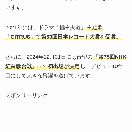
います。
2021年には、ドラマ「極主夫道」
主題歌
「
CITRUS
」で
第63回日本レコード大賞
を
受賞
。
さらに、2024年12月31日には待望の
『
第75回NHK
紅白歌合戦
』への
初出場
が決定
し、デビュー10年
目にして大きな飛躍を遂げています。
スポンサーリンク