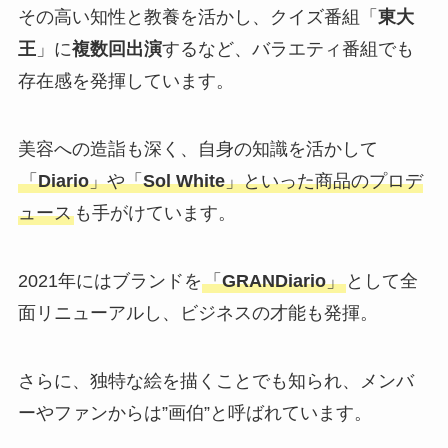
その高い知性と教養を活かし、クイズ番組「
東大
王
」に
複数回出演
するなど、バラエティ番組でも
存在感を発揮しています。
美容への造詣も深く、自身の知識を活かして
「
Diario
」や「
Sol White
」といった商品のプロデ
ュース
も手がけています。
2021年にはブランドを
「
GRANDiario
」
として全
面リニューアルし、ビジネスの才能も発揮。
さらに、独特な絵を描くことでも知られ、メンバ
ーやファンからは”画伯”と呼ばれています。