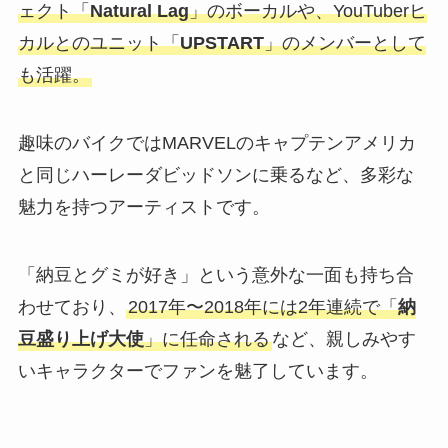
ェクト「
Natural Lag
」のボーカルや、YouTuberヒ
カルとのユニット「
UPSTART
」のメンバーとして
も活躍。
趣味のバイクではMARVELのキャプテンアメリカ
と同じハーレーダビッドソンに乗るなど、多彩な
魅力を持つアーティストです。
「納豆とグミが好き」という意外な一面も持ち合
わせており、
2017年〜2018年には2年連続で「
納
豆盛り上げ大使
」に任命される
など、親しみやす
いキャラクターでファンを魅了しています。