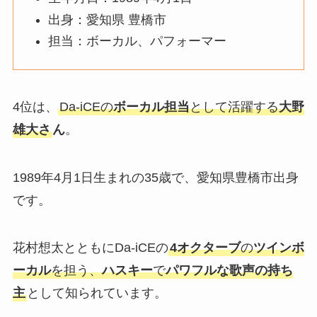
出身：愛知県 豊橋市
担当：ボーカル、パフォーマー
4位は、
Da-iCEの
ボーカル担当
として活躍する
大野
雄大さ
ん
。
1989年4月1日生まれの35歳で、愛知県豊橋市出身
です。
花村想太とともにDa-iCEの
4オクターブ
の
ツインボ
ーカル
を担う、
ハスキー
で
パワフルな歌声の持ち
主
として知られています。