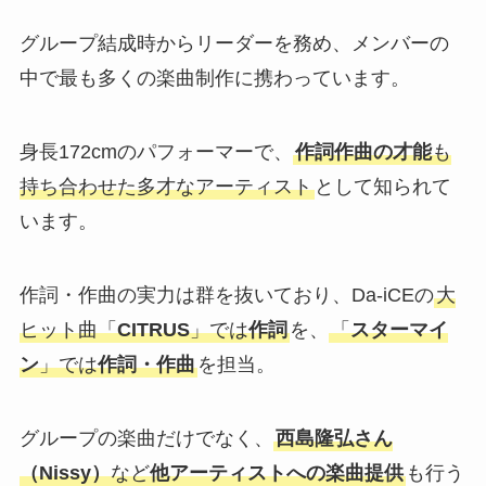
グループ結成時からリーダーを務め、メンバーの
中で最も多くの楽曲制作に携わっています。
身長172cmのパフォーマーで、
作詞作曲の才能
も
持ち合わせた多才なアーティスト
として知られて
います。
作詞・作曲の実力は群を抜いており、Da-iCEの
大
ヒット曲「
CITRUS
」では
作詞
を、
「
スターマイ
ン
」では
作詞・作曲
を担当。
グループの楽曲だけでなく、
西島隆弘さん
（Nissy）
など
他アーティストへの楽曲提供
も行う