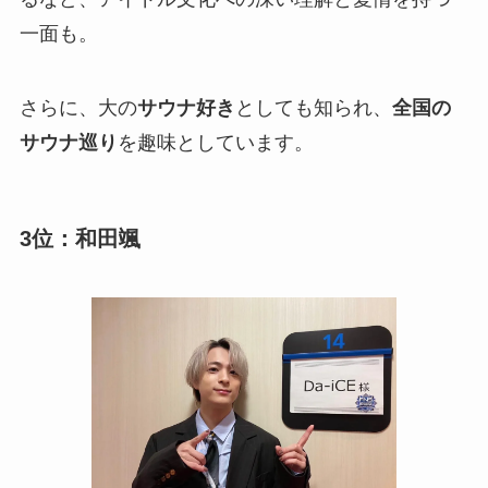
一面も。
さらに、大の
サウナ好き
としても知られ、
全国の
サウナ巡り
を趣味としています。
3位：和田颯