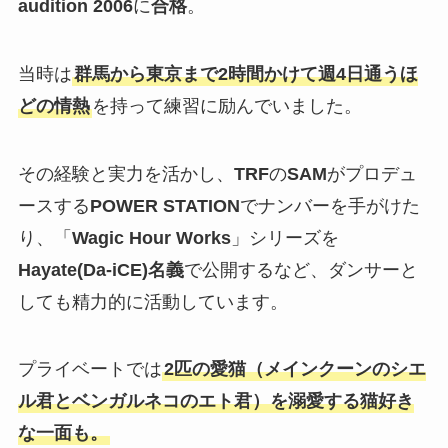
audition 2006
に
合格
。
当時は
群馬から東京まで2時間かけて週4日通うほ
どの情熱
を持って練習に励んでいました。
その経験と実力を活かし、
TRF
の
SAM
がプロデュ
ースする
POWER STATION
でナンバーを手がけた
り、「
Wagic Hour Works
」シリーズを
Hayate(Da-iCE)名義
で公開するなど、ダンサーと
しても精力的に活動しています。
プライベートでは
2匹の愛猫（メインクーンのシエ
ル君とベンガルネコのエト君）を溺愛する猫好き
な一面も。