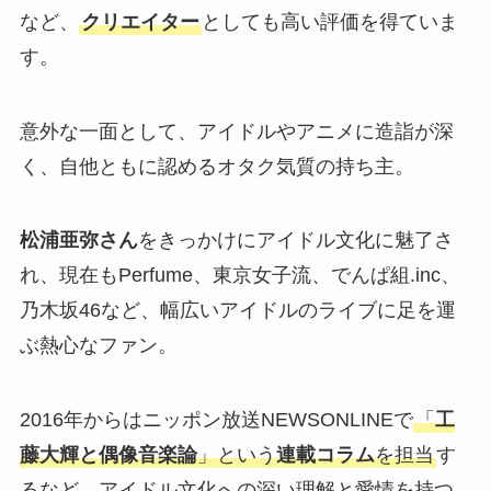
など、
クリエイター
としても高い評価を得ていま
す。
意外な一面として、アイドルやアニメに造詣が深
く、自他ともに認めるオタク気質の持ち主。
松浦亜弥さん
をきっかけにアイドル文化に魅了さ
れ、現在もPerfume、東京女子流、でんぱ組.inc、
乃木坂46など、幅広いアイドルのライブに足を運
ぶ熱心なファン。
2016年からはニッポン放送NEWSONLINEで
「
工
藤大輝と偶像音楽論
」という
連載コラム
を担当
す
るなど、アイドル文化への深い理解と愛情を持つ