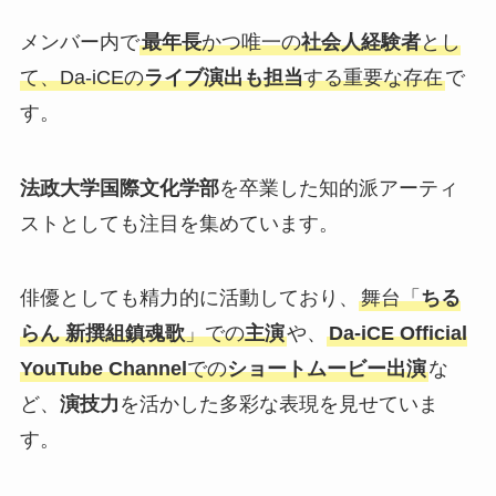
メンバー内で
最年長
かつ唯一の
社会人経験者
とし
て、Da-iCEの
ライブ演出も担当
する重要な存在
で
す。
法政大学国際文化学部
を卒業した知的派アーティ
ストとしても注目を集めています。
俳優としても精力的に活動しており、
舞台「
ちる
らん 新撰組鎮魂歌
」での
主演
や、
Da-iCE Official
YouTube Channel
での
ショートムービー出演
な
ど、
演技力
を活かした多彩な表現を見せていま
す。