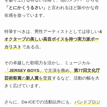
「とにかくうるさい」
と言われるほど賑やかな存
在感を放っています。
特筆すべきは、男性アーティストとしては珍しい
4
オクターブの美しい高音ボイスを持つ実力派ボー
カリスト
である点。
その卓越した歌唱力を活かし、ミュージカル
「
JERSEY BOYS
」で主演を務め、
第77回文化庁
芸術祭賞
の
新人賞
を受賞
するなど、活動の幅を大
きく広げています。
さらに、Da-iCEでの活動以外にも、
バンドプロジ