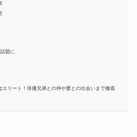
家
営
が話題に
はエリート！俳優兄弟との仲や妻との出会いまで徹底