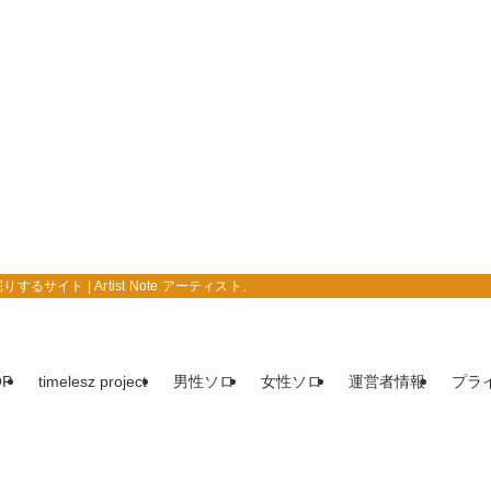
イト | Artist Note アーティストノート
OP
timelesz project
男性ソロ
女性ソロ
運営者情報
プラ