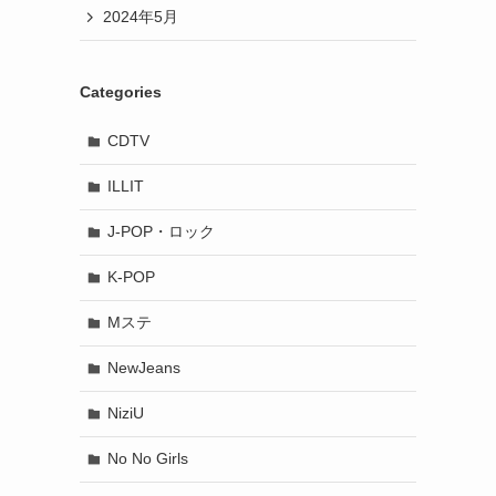
2024年5月
Categories
CDTV
ILLIT
J-POP・ロック
K-POP
Mステ
NewJeans
NiziU
No No Girls