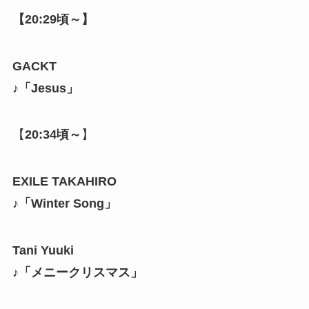
【
20:29頃～
】
GACKT
♪「Jesus」
【
20:34頃～
】
EXILE TAKAHIRO
♪「Winter Song」
Tani Yuuki
♪「メニークリスマス」