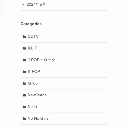
2024年5月
Categories
CDTV
ILLIT
J-POP・ロック
K-POP
Mステ
NewJeans
NiziU
No No Girls