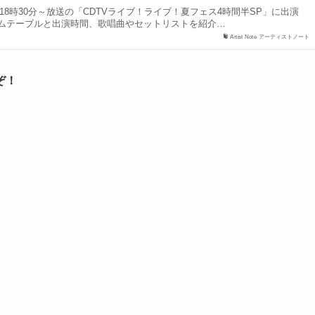
)18時30分～放送の「CDTVライブ！ライブ！夏フェス4時間半SP」に出演
ムテーブルと出演時間、歌唱曲やセットリストを紹介…
Artist Note アーティストノート
ぞ！