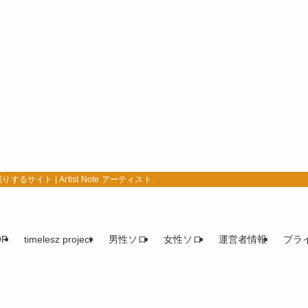
イト | Artist Note アーティストノート
OP
timelesz project
男性ソロ
女性ソロ
運営者情報
プラ