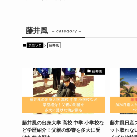
藤井風
– category –
男性ソロ
藤井風
藤井風
藤井風の出身大学 高校 中学 小学校な
藤井風日産ス
ど学歴紹介！父親の影響を多大に受
ット取れな