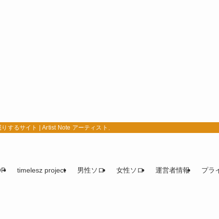
イト | Artist Note アーティストノート
OP
timelesz project
男性ソロ
女性ソロ
運営者情報
プラ