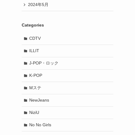
2024年5月
Categories
CDTV
ILLIT
J-POP・ロック
K-POP
Mステ
NewJeans
NiziU
No No Girls