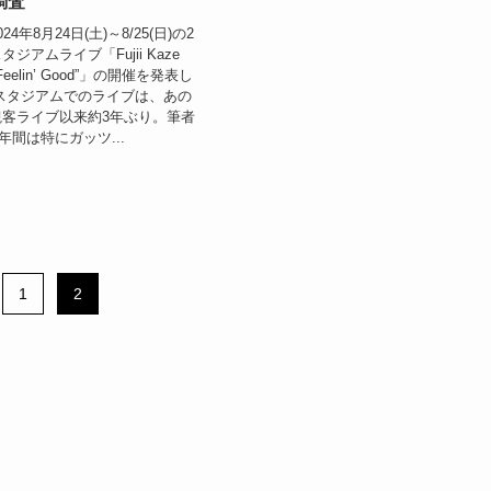
調査
4年8月24日(土)～8/25(日)の2
ジアムライブ「Fujii Kaze
e “Feelin’ Good”」の開催を発表し
スタジアムでのライブは、あの
客ライブ以来約3年ぶり。筆者
1年間は特にガッツ...
1
2