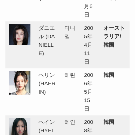
月6
日
ダニエ
다니
200
オースト
ル (DA
엘
5年
ラリア/
NIELL
4月
韓国
E)
11
日
ヘリン
해린
200
韓国
(HAER
6年
IN)
5月
15
日
ヘイン
혜인
200
韓国
(HYEI
8年