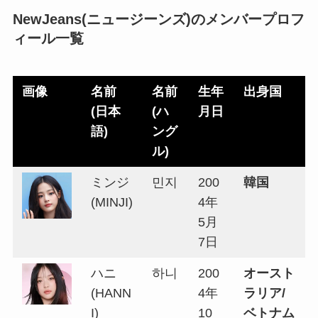
NewJeans(ニュージーンズ)
のメンバープロフ
ィール一覧
画像
名前
名前
生年
出身国
(日本
(ハ
月日
語)
ング
ル)
ミンジ
민지
200
韓国
(MINJI)
4年
5月
7日
ハニ
하니
200
オースト
(HANN
4年
ラリア/
I)
10
ベトナム