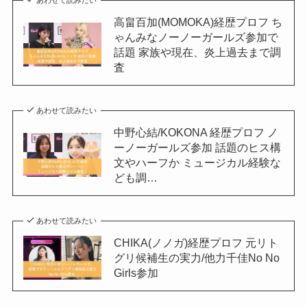
高畠百加(MOMOKA)経歴プロフ ち
ゃんみなノーノーガールズ参加で
話題 家族や現在、炎上過去まで調
査
あわせて読みたい
中野心結/KOKONA 経歴プロフ ノ
ーノーガールズ参加 話題のヒス構
文やハーフか ミュージカル経験な
ども調…
あわせて読みたい
CHIKA(ノノガ)経歴プロフ 元リト
グリ候補生の実力/他力千佳No No
Girls参加