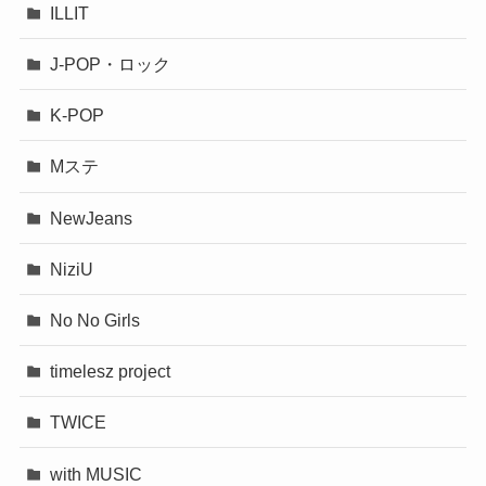
ILLIT
J-POP・ロック
K-POP
Mステ
NewJeans
NiziU
No No Girls
timelesz project
TWICE
with MUSIC