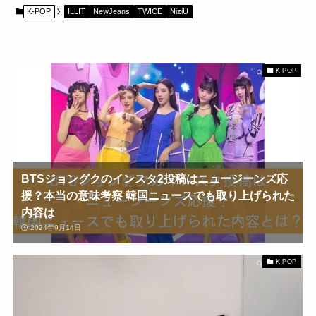
K-POP
ILLIT
NewJeans
TWICE
NiziU
K-POP
BTSジョングクのインスタ2投稿はニュージーンズ応
援？本当の意味考察 韓国ニュースでも取り上げられた
内容は
2024年9月14日
K-POP