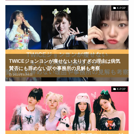
K-POP
TWICEジョンヨンが痩せない太りすぎの理由は病気
賛否にも辞めない訳や事務所の見解も考察
2024年8月6日
K-POP