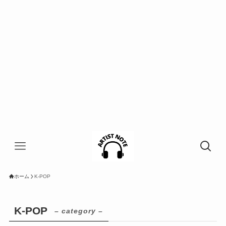
ホーム
K-POP
K-POP
– category –